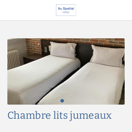
Chambre Lits Jumeaux de l´Hôtel Au Spatial à Amiens. Site Web Offici
Chambre lits jumeaux